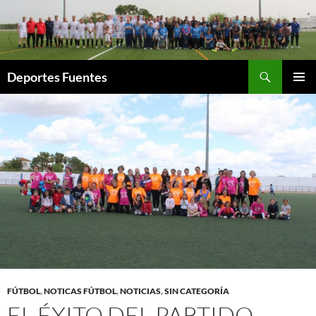
Saltar
al
contenido
Buscar
Deportes Fuentes
MENÚ
PRINCI
FÚTBOL
,
NOTICAS FÚTBOL
,
NOTICIAS
,
SIN CATEGORÍA
EL ÉXITO DEL PARTIDO