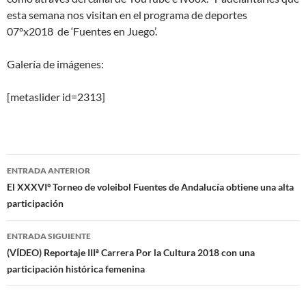
esta semana nos visitan en el programa de deportes
07ºx2018 de ‘Fuentes en Juego’.
Galería de imágenes:
[metaslider id=2313]
Navegación
ENTRADA ANTERIOR
de
El XXXVIº Torneo de voleibol Fuentes de Andalucía obtiene una alta
participación
entradas
ENTRADA SIGUIENTE
(VÍDEO) Reportaje IIIª Carrera Por la Cultura 2018 con una
participación histórica femenina