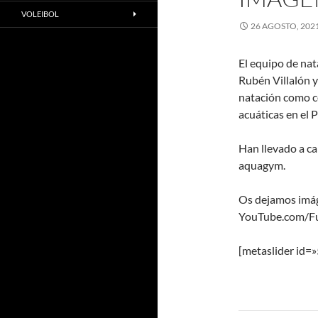
VOLEIBOL
26 AGOSTO, 202
El equipo de na
Rubén Villalón 
natación como c
acuáticas en el 
Han llevado a ca
aquagym.
Os dejamos imág
YouTube.com/Fu
[metaslider id=