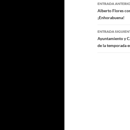
Navegaci
ENTRADA ANTERI
de
Alberto Flores co
¡Enhorabuena!
entradas
ENTRADA SIGUIEN
Ayuntamiento y C.
de la temporada en