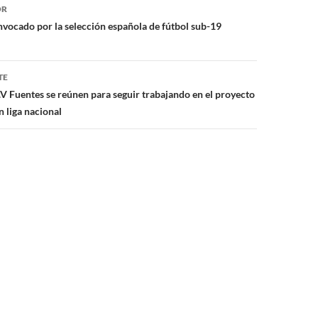
ón
OR
nvocado por la selección española de fútbol sub-19
TE
V Fuentes se reúnen para seguir trabajando en el proyecto
 liga nacional