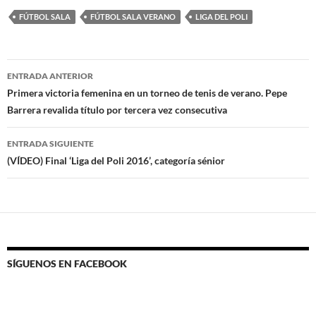
FÚTBOL SALA
FÚTBOL SALA VERANO
LIGA DEL POLI
Navegación
ENTRADA ANTERIOR
de
Primera victoria femenina en un torneo de tenis de verano. Pepe
Barrera revalida título por tercera vez consecutiva
entradas
ENTRADA SIGUIENTE
(VÍDEO) Final ‘Liga del Poli 2016’, categoría sénior
SÍGUENOS EN FACEBOOK