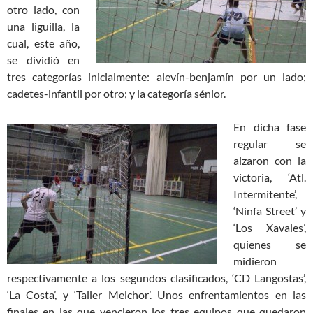
otro lado, con
una liguilla, la
cual, este año,
se dividió en
tres categorías inicialmente: alevín-benjamín por un lado;
cadetes-infantil por otro; y la categoría sénior.
En dicha fase
regular se
alzaron con la
victoria, ‘Atl.
Intermitente’,
‘Ninfa Street’ y
‘Los Xavales’,
quienes se
midieron
respectivamente a los segundos clasificados, ‘CD Langostas’,
‘La Costa’, y ‘Taller Melchor’. Unos enfrentamientos en las
finales en las que vencieron los tres equipos que quedaron