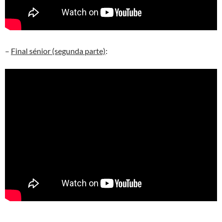
–
Final sénior (segunda parte)
: