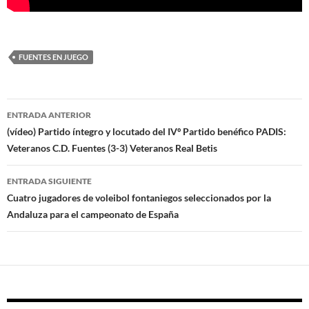
FUENTES EN JUEGO
Navegación
ENTRADA ANTERIOR
de
(vídeo) Partido íntegro y locutado del IVº Partido benéfico PADIS:
Veteranos C.D. Fuentes (3-3) Veteranos Real Betis
entradas
ENTRADA SIGUIENTE
Cuatro jugadores de voleibol fontaniegos seleccionados por la
Andaluza para el campeonato de España