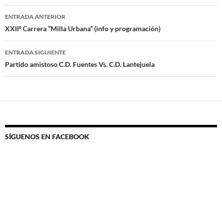
Navegación
ENTRADA ANTERIOR
de
XXIIº Carrera “Milla Urbana” (info y programación)
entradas
ENTRADA SIGUIENTE
Partido amistoso C.D. Fuentes Vs. C.D. Lantejuela
SÍGUENOS EN FACEBOOK